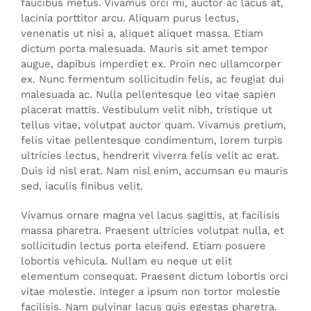
faucibus metus. Vivamus orci mi, auctor ac lacus at,
lacinia porttitor arcu. Aliquam purus lectus,
venenatis ut nisi a, aliquet aliquet massa. Etiam
dictum porta malesuada. Mauris sit amet tempor
augue, dapibus imperdiet ex. Proin nec ullamcorper
ex. Nunc fermentum sollicitudin felis, ac feugiat dui
malesuada ac. Nulla pellentesque leo vitae sapien
placerat mattis. Vestibulum velit nibh, tristique ut
tellus vitae, volutpat auctor quam. Vivamus pretium,
felis vitae pellentesque condimentum, lorem turpis
ultricies lectus, hendrerit viverra felis velit ac erat.
Duis id nisl erat. Nam nisl enim, accumsan eu mauris
sed, iaculis finibus velit.
Vivamus ornare magna vel lacus sagittis, at facilisis
massa pharetra. Praesent ultricies volutpat nulla, et
sollicitudin lectus porta eleifend. Etiam posuere
lobortis vehicula. Nullam eu neque ut elit
elementum consequat. Praesent dictum lobortis orci
vitae molestie. Integer a ipsum non tortor molestie
facilisis. Nam pulvinar lacus quis egestas pharetra.