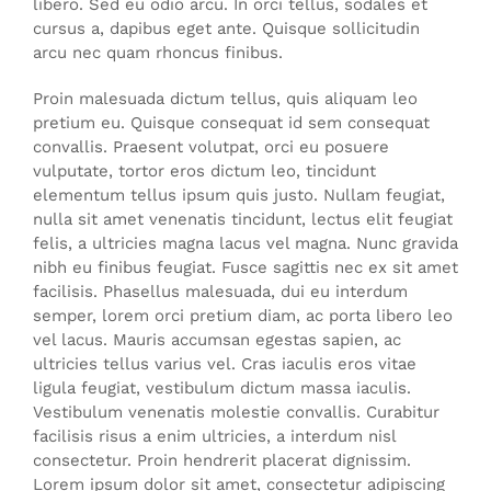
libero. Sed eu odio arcu. In orci tellus, sodales et
cursus a, dapibus eget ante. Quisque sollicitudin
arcu nec quam rhoncus finibus.
Proin malesuada dictum tellus, quis aliquam leo
pretium eu. Quisque consequat id sem consequat
convallis. Praesent volutpat, orci eu posuere
vulputate, tortor eros dictum leo, tincidunt
elementum tellus ipsum quis justo. Nullam feugiat,
nulla sit amet venenatis tincidunt, lectus elit feugiat
felis, a ultricies magna lacus vel magna. Nunc gravida
nibh eu finibus feugiat. Fusce sagittis nec ex sit amet
facilisis. Phasellus malesuada, dui eu interdum
semper, lorem orci pretium diam, ac porta libero leo
vel lacus. Mauris accumsan egestas sapien, ac
ultricies tellus varius vel. Cras iaculis eros vitae
ligula feugiat, vestibulum dictum massa iaculis.
Vestibulum venenatis molestie convallis. Curabitur
facilisis risus a enim ultricies, a interdum nisl
consectetur. Proin hendrerit placerat dignissim.
Lorem ipsum dolor sit amet, consectetur adipiscing