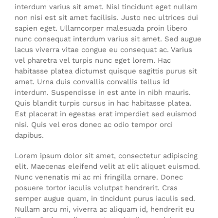
interdum varius sit amet. Nisl tincidunt eget nullam
non nisi est sit amet facilisis. Justo nec ultrices dui
sapien eget. Ullamcorper malesuada proin libero
nunc consequat interdum varius sit amet. Sed augue
lacus viverra vitae congue eu consequat ac. Varius
vel pharetra vel turpis nunc eget lorem. Hac
habitasse platea dictumst quisque sagittis purus sit
amet. Urna duis convallis convallis tellus id
interdum. Suspendisse in est ante in nibh mauris.
Quis blandit turpis cursus in hac habitasse platea.
Est placerat in egestas erat imperdiet sed euismod
nisi. Quis vel eros donec ac odio tempor orci
dapibus.
Lorem ipsum dolor sit amet, consectetur adipiscing
elit. Maecenas eleifend velit at elit aliquet euismod.
Nunc venenatis mi ac mi fringilla ornare. Donec
posuere tortor iaculis volutpat hendrerit. Cras
semper augue quam, in tincidunt purus iaculis sed.
Nullam arcu mi, viverra ac aliquam id, hendrerit eu