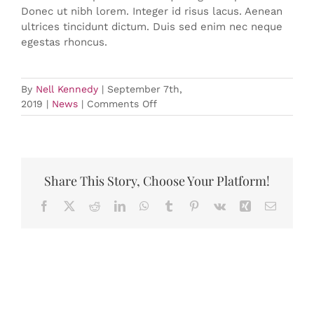
Donec ut nibh lorem. Integer id risus lacus. Aenean
ultrices tincidunt dictum. Duis sed enim nec neque
egestas rhoncus.
By
Nell Kennedy
|
September 7th,
on
2019
|
News
|
Comments Off
Starting
The
Day
Right
Share This Story, Choose Your Platform!
Facebook
X
Reddit
LinkedIn
WhatsApp
Tumblr
Pinterest
Vk
Xing
Email